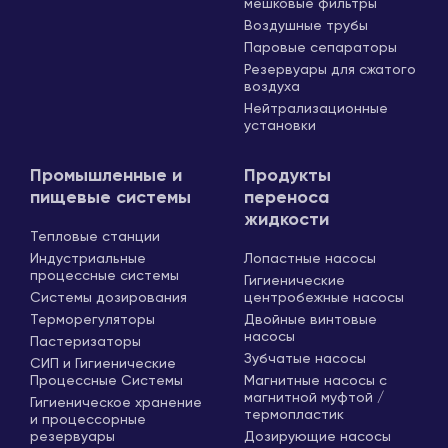
мешковые фильтры
Воздушные трубы
Паровые сепараторы
Резервуары для сжатого
воздуха
Нейтрализационные
установки
Промышленные и
Продукты
пищевые системы
переноса
жидкости
Тепловые станции
Индустриальные
Лопастные насосы
процессные системы
Гигиенические
Системы дозирования
центробежные насосы
Терморегуляторы
Двойные винтовые
насосы
Пастеризаторы
Зубчатые насосы
СИП и Гигиенические
Процессные Системы
Магнитные насосы с
магнитной муфтой /
Гигиеническое хранение
термопластик
и процессорные
резервуары
Дозирующие насосы