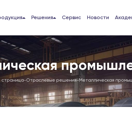
родукция
Решения
Сервис
Новости
Акаде
лическая промышле
 страница
-
Отраслевые решения
-
Металлическая промы