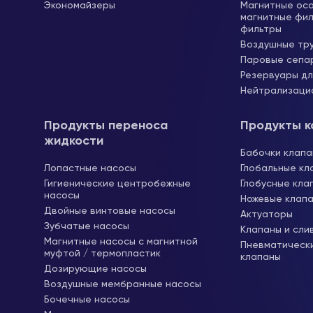
Экономайзеры
Магнитные ос
магнитные фил
фильтры
Воздушные тр
Паровые сепа
Резервуары дл
Нейтрализаци
Продукты переноса
Продукты к
жидкости
Бабочки клап
Лопастные насосы
Глобальные кл
Гигиенические центробежные
Глобусные кла
насосы
Ножевые клап
Двойные винтовые насосы
Актуаторы
Зубчатые насосы
Клапаны и сли
Магнитные насосы с магнитной
Пневматическ
муфтой / термопластик
клапаны
Дозирующие насосы
Воздушные мембранные насосы
Бочечные насосы