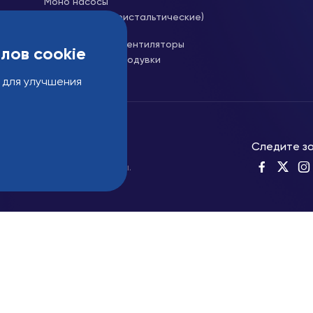
Моно насосы
Шланговые (перистальтические)
насосы
Центробежные вентиляторы
лов cookie
Корневые воздуходувки
 для улучшения
Следите за
trial - Все права защищены.