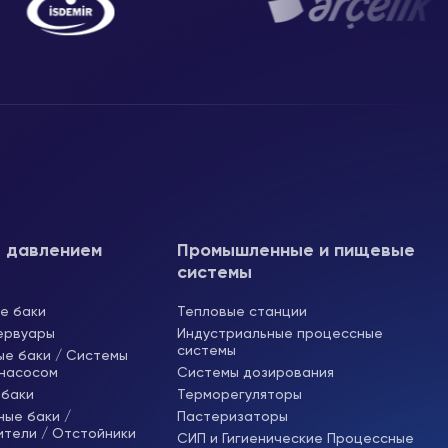
 давлением
Промышленные и пищевые
системы
е баки
Тепловые станции
ервуары
Индустриальные процессные
системы
ые баки / Системы
 насосом
Системы дозирования
баки
Терморегуляторы
ые баки /
Пастеризаторы
ители / Отстойники
СИП и Гигиенические Процессные