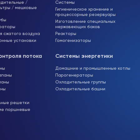
адительные /
Системы
ьтры / мешковые
Гигиеническое хранение и
процессорные резервуары
убы
Изготовление специальных
раторы
нержавеющих баков
я сжатого воздуха
Реакторы
онные установки
Гомогенизаторы
онтроля потока
Системы энергетики
аны
Домашние и промышленные котлы
апаны
Парогенераторы
паны
Охладительные группы
аны
Охладительные башни
вные решетки
ие поршневые