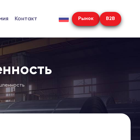
мия
Контакт
Рынок
B2B
нность
шленность