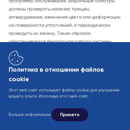
программы обслуживания. Визуальные осмотры
должны проверять наличие трещин,
затвердевания, изменения цвета или деформации
на поверхности уплотнений, и периодически
проводить их замену. Таким образом,
обеспечивается безопасная работа системы.
Одним из самых важных факторов, определяющих
производительность уплотнений, является
правильный выбор материала. Каждый материал
Политика в отношении файлов
уплотнения проявляет различную стойкость к
cookie
различным жидкостям, температурам и
значениям давления:
Этот веб-сайт использует файлы cookie для улучшения
вашего опыта. Используя этот веб-сайт,
• NBR (нитрил): Подходит для минеральных масел
и низкотемпературных приложений.
Принято
• EPDM: Устойчив к горячей воде, пару и легким
Больше информации.
химикатам; широко используется в системах