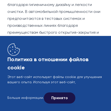
благодаря гигиеничному дизайну и легкости
очистки. В автомобильной промышленности они
предпочитаются в тестовых системах и
производственных линиях благодаря
преимуществам быстрого открытия-закрытия и
низких потерь давления. Они повышают
энергетическую эффективность в системах
HVAC, а также демонстрируют надежную
Политика в отношении файлов
производительность при высоких температурах и
cookie
давлениях в нефтехимической и
фармацевтической промышленности. Кроме того,
Этот веб-сайт использует файлы cookie для улучшения
они играют важную роль в энергетических
вашего опыта. Используя этот веб-сайт,
установках и текстильной промышленности с
точки зрения эффективности процессов и
Принято
Больше информации.
оптимизации энергии.
В общем, ножевые клапаны предпочитаются в