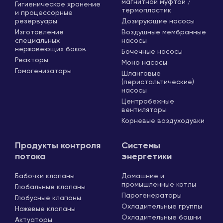
магнитной муфтой /
Гигиеническое хранение
термопластик
и процессорные
резервуары
Дозирующие насосы
Изготовление
Воздушные мембранные
специальных
насосы
нержавеющих баков
Бочечные насосы
Реакторы
Моно насосы
Гомогенизаторы
Шланговые
(перистальтические)
насосы
Центробежные
вентиляторы
Корневые воздуходувки
Продукты контроля
Системы
потока
энергетики
Бабочки клапаны
Домашние и
промышленные котлы
Глобальные клапаны
Парогенераторы
Глобусные клапаны
Охладительные группы
Ножевые клапаны
Охладительные башни
Актуаторы