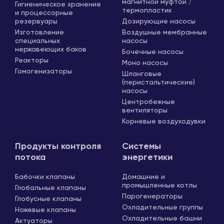
магнитной муфтой /
Гигиеническое хранение
термопластик
и процессорные
резервуары
Дозирующие насосы
Изготовление
Воздушные мембранные
специальных
насосы
нержавеющих баков
Бочечные насосы
Реакторы
Моно насосы
Гомогенизаторы
Шланговые
(перистальтические)
насосы
Центробежные
вентиляторы
Корневые воздуходувки
Продукты контроля
Системы
потока
энергетики
Бабочки клапаны
Домашние и
промышленные котлы
Глобальные клапаны
Парогенераторы
Глобусные клапаны
Охладительные группы
Ножевые клапаны
Охладительные башни
Актуаторы