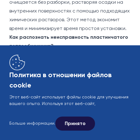
очищается без разборки, растворяя осадки на
внутренних поверхностях с помощью подходящих
химических растворов. Этот метод экономит
время и минимизирует время простоя установки.
Как распознать неисправность пластинчатого
теплообменника?
Один из самых интересующих пользователей
вопросов - это "как распознать неисправность
пластинчатого теплообменника?". Признаки
Политика в отношении файлов
неисправности обычно проявляются в виде
cookie
снижения производительности. Основные
Этот веб-сайт использует файлы cookie для улучшения
признаки включают:
вашего опыта. Используя этот веб-сайт,
• Потеря производительности: Температуры
жидкостей не достигают требуемых значений
Принято
Больше информации.
или скорость теплопередачи снижается.
• Падение давления: Из-за осадка или засоров